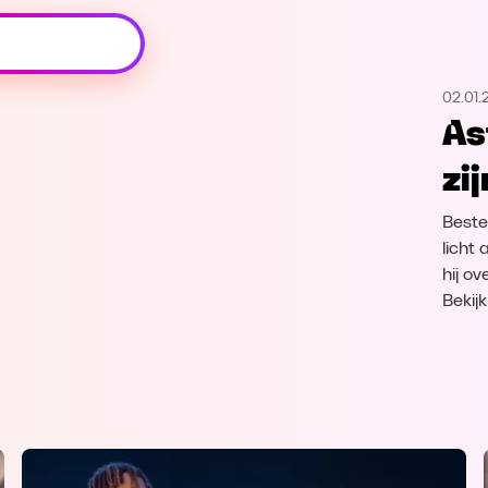
Oeps, browser niet ondersteund
02.01.
Voor je onze programma's gaat ontdekken,
As
best je browser updaten of hieronder één
van de ondersteunde browsers
zi
downloaden.
Beste
Google Chrome
Download
licht 
hij o
Firefox
Download
Bekij
Safari
Download
Microsoft Edge
Download
Opera
Download