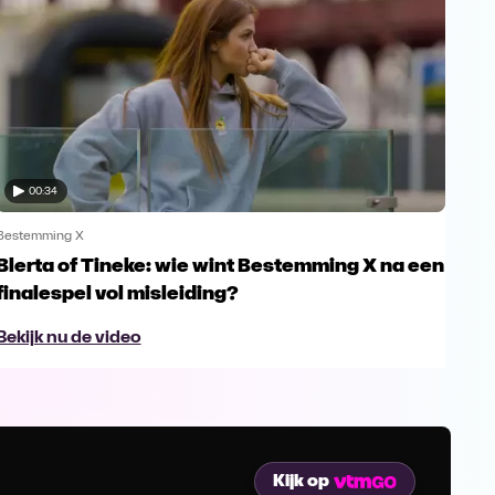
00:34
Bestemming X
Best
Blerta of Tineke: wie wint Bestemming X na een
Tom
finalespel vol misleiding?
Fr
Bekijk nu de video
Bek
Kijk op