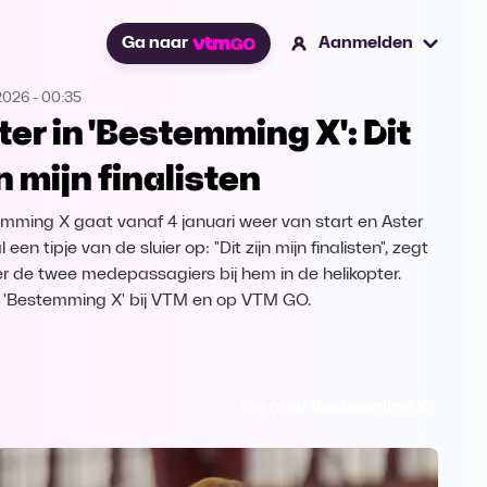
Ga naar
Aanmelden
2026
-
00:35
ter in 'Bestemming X': Dit
jn mijn finalisten
mming X gaat vanaf 4 januari weer van start en Aster
al een tipje van de sluier op: "Dit zijn mijn finalisten", zegt
ver de twee medepassagiers bij hem in de helikopter.
k 'Bestemming X' bij VTM en op VTM GO.
Ga naar Bestemming X