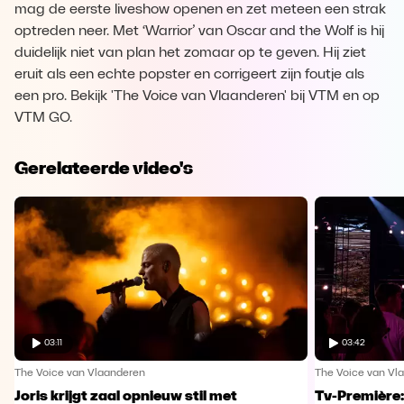
mag de eerste liveshow openen en zet meteen een strak
optreden neer. Met ‘Warrior’ van Oscar and the Wolf is hij
duidelijk niet van plan het zomaar op te geven. Hij ziet
eruit als een echte popster en corrigeert zijn foutje als
een pro. Bekijk 'The Voice van Vlaanderen' bij VTM en op
VTM GO.
Gerelateerde video's
03:11
03:42
The Voice van Vlaanderen
The Voice van Vl
Joris krijgt zaal opnieuw stil met
Tv-Première: