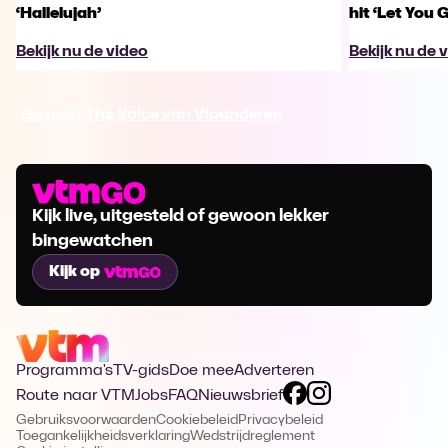
‘Hallelujah’
hit ‘Let You 
Bekijk nu de video
Bekijk nu de 
Ga naar The Voice van Vlaanderen
Kijk live, uitgesteld of gewoon lekker
bingewatchen
Kijk op
Programma's
TV-gids
Doe mee
Adverteren
Route naar VTM
Jobs
FAQ
Nieuwsbrief
Gebruiksvoorwaarden
Cookiebeleid
Privacybeleid
Toegankelijkheidsverklaring
Wedstrijdreglement