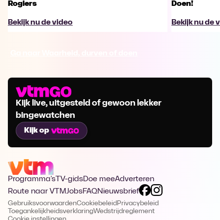
Rogiers
Doen!
Bekijk nu de video
Bekijk nu de 
Ga naar Waarheid, durven of doen
Kijk live, uitgesteld of gewoon lekker
bingewatchen
Kijk op
Programma's
TV-gids
Doe mee
Adverteren
Route naar VTM
Jobs
FAQ
Nieuwsbrief
Gebruiksvoorwaarden
Cookiebeleid
Privacybeleid
Toegankelijkheidsverklaring
Wedstrijdreglement
Cookie instellingen