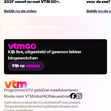
2021' vanaf nu met VTM GO+.
voor de zee?
Bekijk nu de video
Bekijk nu de 
Ga naar Sergio Over De Grens
Kijk live, uitgesteld of gewoon lekker
bingewatchen
Kijk op
Programma's
TV-gids
Doe mee
Adverteren
Route naar VTM
Jobs
FAQ
Nieuwsbrief
Gebruiksvoorwaarden
Cookiebeleid
Privacybeleid
Toegankelijkheidsverklaring
Wedstrijdreglement
Cookie instellingen