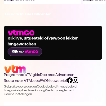
Ga naar Missie Callcenter
Kijk live, uitgesteld of gewoon lekker
bingewatchen
Kijk op
Programma's
TV-gids
Doe mee
Adverteren
Route naar VTM
Jobs
FAQ
Nieuwsbrief
Gebruiksvoorwaarden
Cookiebeleid
Privacybeleid
Toegankelijkheidsverklaring
Wedstrijdreglement
Cookie instellingen