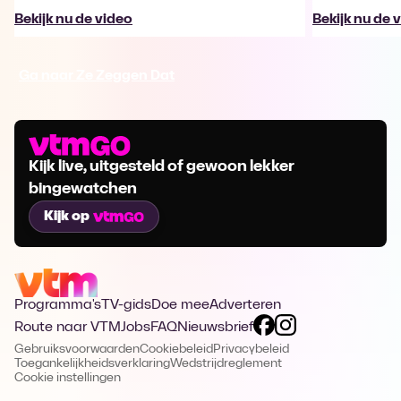
Bekijk nu de video
Bekijk nu de 
Ga naar Ze Zeggen Dat
Kijk live, uitgesteld of gewoon lekker
bingewatchen
Kijk op
Programma's
TV-gids
Doe mee
Adverteren
Route naar VTM
Jobs
FAQ
Nieuwsbrief
Gebruiksvoorwaarden
Cookiebeleid
Privacybeleid
Toegankelijkheidsverklaring
Wedstrijdreglement
Cookie instellingen