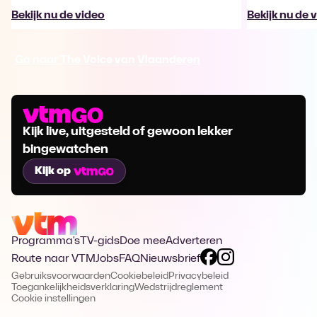
Bekijk nu de video
Bekijk nu de 
Ga naar The Voice van Vlaanderen
Kijk live, uitgesteld of gewoon lekker
bingewatchen
Kijk op
Programma's
TV-gids
Doe mee
Adverteren
Route naar VTM
Jobs
FAQ
Nieuwsbrief
Gebruiksvoorwaarden
Cookiebeleid
Privacybeleid
Toegankelijkheidsverklaring
Wedstrijdreglement
Cookie instellingen