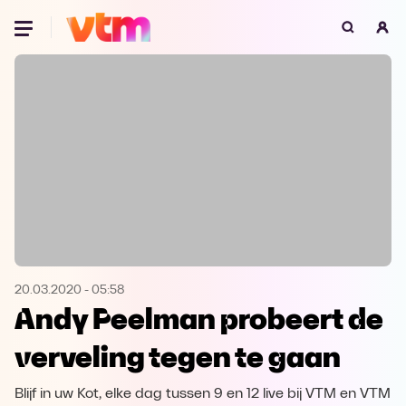
Oeps, browser niet ondersteund
Voor je onze programma's gaat ontdekken,
best je browser updaten of hieronder één
van de ondersteunde browsers
downloaden.
Google Chrome
Download
Firefox
Download
Safari
Download
20.03.2020
-
05:58
Andy Peelman probeert de
Microsoft Edge
Download
verveling tegen te gaan
Opera
Download
Blijf in uw Kot, elke dag tussen 9 en 12 live bij VTM en VTM