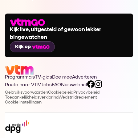
Kijk live, uitgesteld of gewoon lekker
bingewatchen
Kijk op
Programma's
TV-gids
Doe mee
Adverteren
Route naar VTM
Jobs
FAQ
Nieuwsbrief
Gebruiksvoorwaarden
Cookiebeleid
Privacybeleid
Toegankelijkheidsverklaring
Wedstrijdreglement
Cookie instellingen