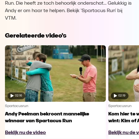
Run. Die heeft ze toch behoorlijk onderschat... Gelukkig is
Andy er om haar te helpen. Bekijk 'Spartacus Run' bij
VTM.
Gerelateerde video's
02:16
02:19
Spartacusrun
Spartacusrun
Andy Peelman bekroont mannelijke
Kom hier te 
winnaar van Spartacus Run
wint: Kim of 
Bekijk nu de video
Bekijk nu de 