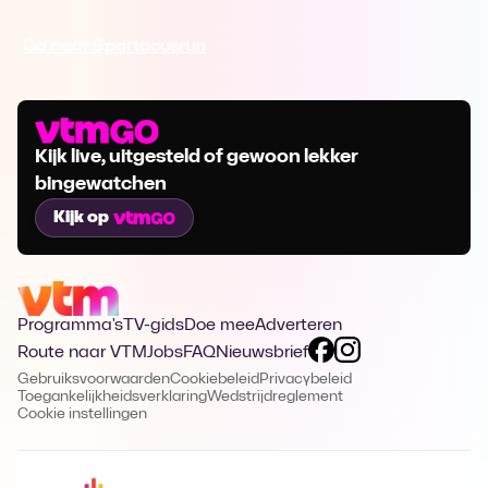
Ga naar Spartacusrun
Kijk live, uitgesteld of gewoon lekker
bingewatchen
Kijk op
Programma's
TV-gids
Doe mee
Adverteren
Route naar VTM
Jobs
FAQ
Nieuwsbrief
Gebruiksvoorwaarden
Cookiebeleid
Privacybeleid
Toegankelijkheidsverklaring
Wedstrijdreglement
Cookie instellingen