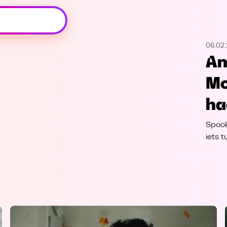
Oeps, browser niet ondersteund
06.02
Voor je onze programma's gaat ontdekken,
An
best je browser updaten of hieronder één
van de ondersteunde browsers
Mo
downloaden.
ha
Google Chrome
Download
Spook
Firefox
Download
iets 
Safari
Download
Microsoft Edge
Download
Opera
Download