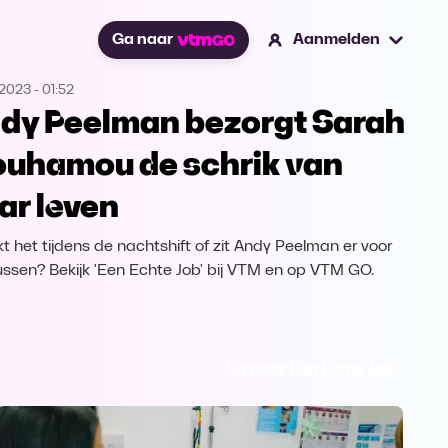
Ga naar
Aanmelden
.2023
-
01:52
dy Peelman bezorgt Sarah
uhamou de schrik van
ar leven
t het tijdens de nachtshift of zit Andy Peelman er voor
tussen? Bekijk 'Een Echte Job' bij VTM en op VTM GO.
Ga naar Een Echte Job