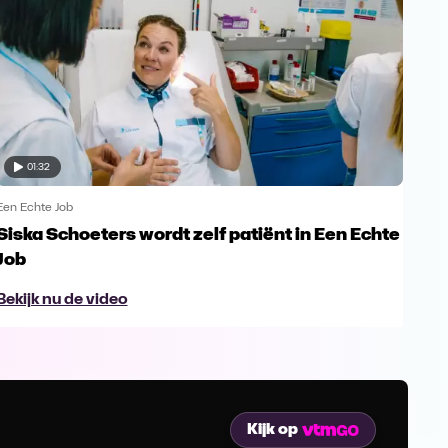
01:32
Een Echte Job
Een 
Siska Schoeters wordt zelf patiënt in Een Echte
"Is
Job
gee
Bekijk nu de video
Bek
Kijk op