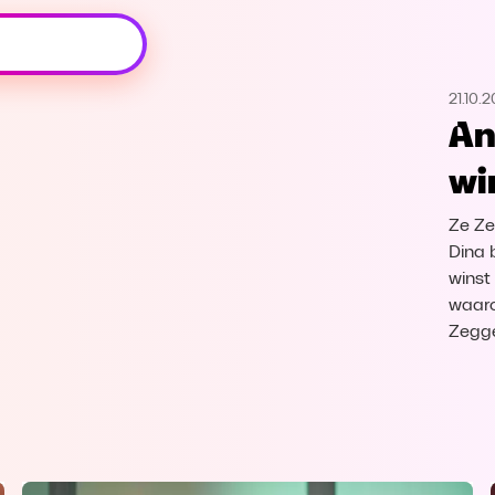
Oeps, browser niet ondersteund
21.10.2
Voor je onze programma's gaat ontdekken,
An
best je browser updaten of hieronder één
van de ondersteunde browsers
wi
downloaden.
Ze Ze
Google Chrome
Download
Dina 
winst
Firefox
Download
waaro
Zegge
Safari
Download
Microsoft Edge
Download
Opera
Download