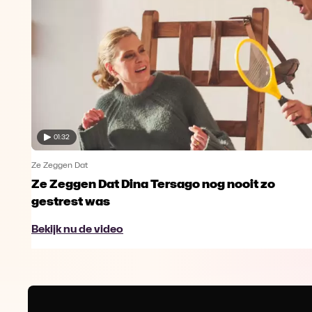
01:32
Ze Zeggen Dat
Ze Zeggen Dat Dina Tersago nog nooit zo
gestrest was
Bekijk nu de video