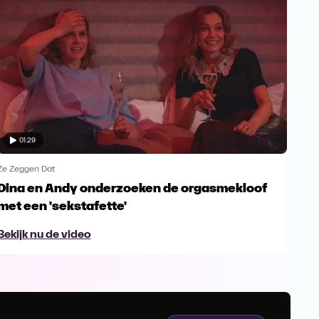
01:29
Ze Zeggen Dat
Ze Z
Dina en Andy onderzoeken de orgasmekloof
Sof
met een 'sekstafette'
Bek
Bekijk nu de video