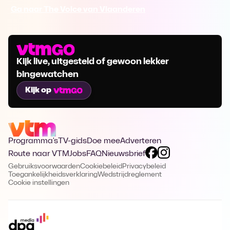
Ga naar The Voice van Vlaanderen
Kijk live, uitgesteld of gewoon lekker
bingewatchen
Kijk op
Programma's
TV-gids
Doe mee
Adverteren
Route naar VTM
Jobs
FAQ
Nieuwsbrief
Gebruiksvoorwaarden
Cookiebeleid
Privacybeleid
Toegankelijkheidsverklaring
Wedstrijdreglement
Cookie instellingen