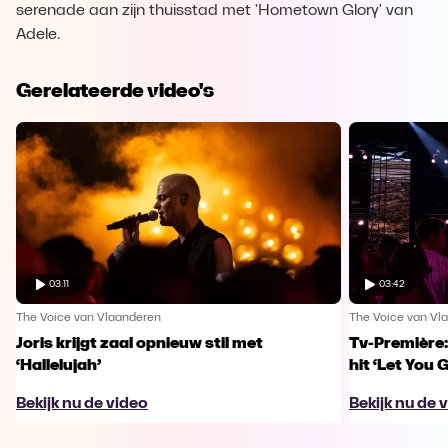
serenade aan zijn thuisstad met 'Hometown Glory' van
Adele.
Gerelateerde video's
03:11
03:42
The Voice van Vlaanderen
The Voice van Vl
Joris krijgt zaal opnieuw stil met
Tv-Première:
‘Hallelujah’
hit ‘Let You 
Bekijk nu de video
Bekijk nu de 