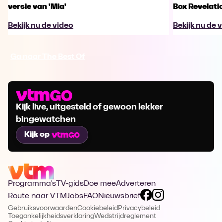
versie van 'Mia'
Box Revelati
Bekijk nu de video
Bekijk nu de 
Ga naar The Best Of
Kijk live, uitgesteld of gewoon lekker
bingewatchen
Kijk op
Programma's
TV-gids
Doe mee
Adverteren
Route naar VTM
Jobs
FAQ
Nieuwsbrief
Gebruiksvoorwaarden
Cookiebeleid
Privacybeleid
Toegankelijkheidsverklaring
Wedstrijdreglement