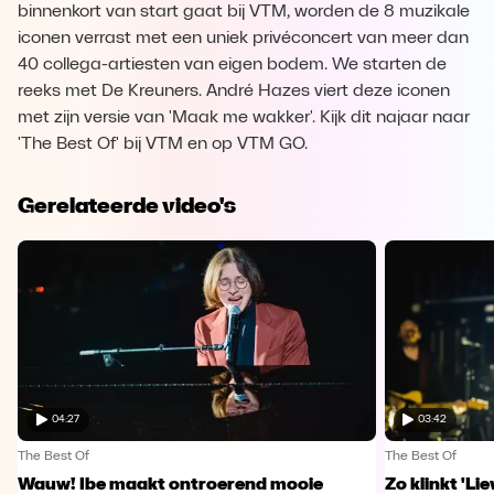
binnenkort van start gaat bij VTM, worden de 8 muzikale
iconen verrast met een uniek privéconcert van meer dan
40 collega-artiesten van eigen bodem. We starten de
reeks met De Kreuners. André Hazes viert deze iconen
met zijn versie van 'Maak me wakker'. Kijk dit najaar naar
'The Best Of' bij VTM en op VTM GO.
Gerelateerde video's
04:27
03:42
The Best Of
The Best Of
Wauw! Ibe maakt ontroerend mooie
Zo klinkt 'Li