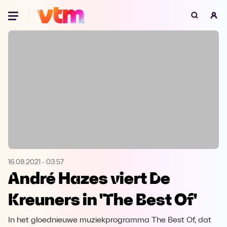
Oeps, browser niet ondersteund
Voor je onze programma's gaat ontdekken,
best je browser updaten of hieronder één
van de ondersteunde browsers
downloaden.
Google Chrome
Download
Firefox
Download
Safari
Download
16.08.2021
-
03:57
André Hazes viert De
Microsoft Edge
Download
Kreuners in 'The Best Of'
Opera
Download
In het gloednieuwe muziekprogramma The Best Of, dat