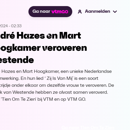
Ga naar
Aanmelden
2024
-
02:33
dré Hazes en Mart
ogkamer veroveren
stende
 Hazes en Mart Hoogkamer, een unieke Nederlandse
erking. En hun lied ‘ Zij Is Van Mij’ is een soort
rijdje onder elkaar om dezelfde vrouw te veroveren. De
jk van Westende hebben ze alvast samen veroverd.
k 'Tien Om Te Zien' bij VTM en op VTM GO.
Ga naar Tien Om Te Zien