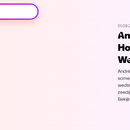
Oeps, browser niet ondersteund
01.09.
Voor je onze programma's gaat ontdekken,
An
best je browser updaten of hieronder één
van de ondersteunde browsers
Ho
downloaden.
We
Google Chrome
Download
André
Firefox
Download
samenw
wedst
zeedi
Safari
Download
Bekij
Microsoft Edge
Download
Opera
Download