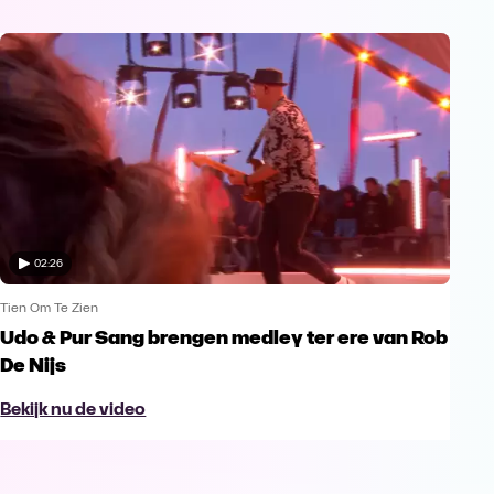
02:26
Tien Om Te Zien
Udo & Pur Sang brengen medley ter ere van Rob
De Nijs
Bekijk nu de video