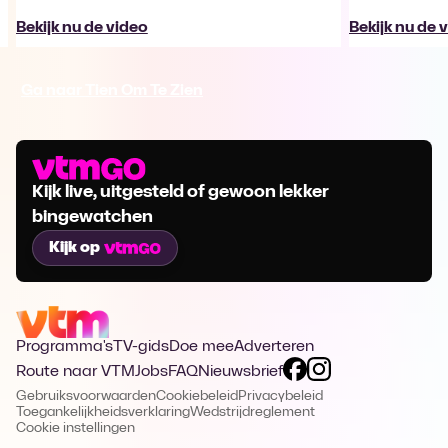
Bekijk nu de video
Bekijk nu de 
Ga naar Tien Om Te Zien
Kijk live, uitgesteld of gewoon lekker
bingewatchen
Kijk op
Programma's
TV-gids
Doe mee
Adverteren
Route naar VTM
Jobs
FAQ
Nieuwsbrief
Gebruiksvoorwaarden
Cookiebeleid
Privacybeleid
Toegankelijkheidsverklaring
Wedstrijdreglement
Cookie instellingen