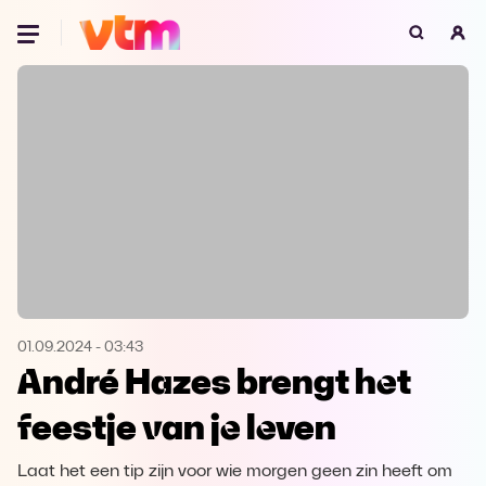
Oeps, browser niet ondersteund
Voor je onze programma's gaat ontdekken,
best je browser updaten of hieronder één
van de ondersteunde browsers
downloaden.
Google Chrome
Download
Firefox
Download
Safari
Download
01.09.2024
-
03:43
André Hazes brengt het
Microsoft Edge
Download
feestje van je leven
Opera
Download
Laat het een tip zijn voor wie morgen geen zin heeft om