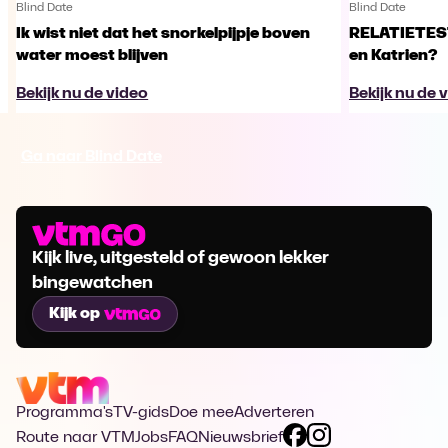
Blind Date
Blind Date
Ik wist niet dat het snorkelpijpje boven
RELATIETEST
water moest blijven
en Katrien?
Bekijk nu de video
Bekijk nu de 
Ga naar Blind Date
Kijk live, uitgesteld of gewoon lekker
bingewatchen
Kijk op
Programma's
TV-gids
Doe mee
Adverteren
Route naar VTM
Jobs
FAQ
Nieuwsbrief