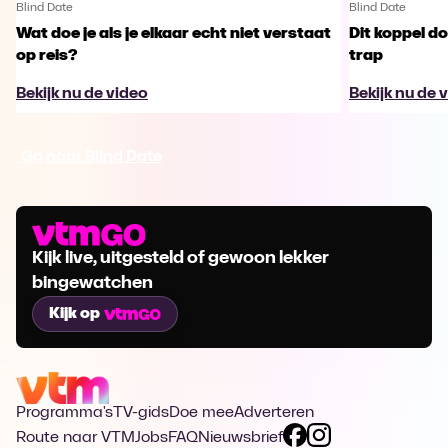
Blind Date
Blind Date
Wat doe je als je elkaar echt niet verstaat
Dit koppel do
op reis?
trap
Bekijk nu de video
Bekijk nu de 
Ga naar Blind Date
Kijk live, uitgesteld of gewoon lekker
bingewatchen
Kijk op
Programma's
TV-gids
Doe mee
Adverteren
Route naar VTM
Jobs
FAQ
Nieuwsbrief