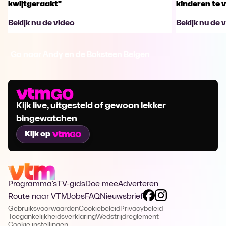
kwijtgeraakt"
kinderen te 
Bekijk nu de video
Bekijk nu de 
Ga naar Andy en de Baksteen Belgen
Kijk live, uitgesteld of gewoon lekker
bingewatchen
Kijk op
Programma's
TV-gids
Doe mee
Adverteren
Route naar VTM
Jobs
FAQ
Nieuwsbrief
Gebruiksvoorwaarden
Cookiebeleid
Privacybeleid
Toegankelijkheidsverklaring
Wedstrijdreglement
Cookie instellingen