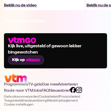
Bekijk nu de video
Bekijk nu de 
Ga naar De Verraders
Kijk live, uitgesteld of gewoon lekker
bingewatchen
Kijk op
Programma's
TV-gids
Doe mee
Adverteren
Route naar VTM
Jobs
FAQ
Nieuwsbrief
Gebruiksvoorwaarden
Cookiebeleid
Privacybeleid
Toegankelijkheidsverklaring
Wedstrijdreglement
Cookie instellingen