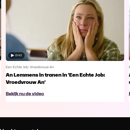
01:43
Een Echte Job: Vroedvrouw An
An Lemmens in tranen in 'Een Echte Job:
Vroedvrouw An'
Bekijk nu de video