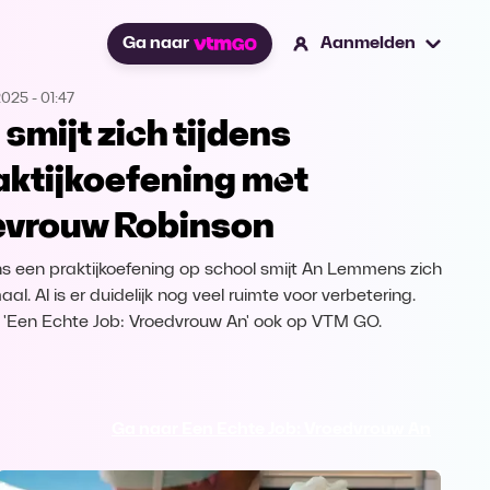
Ga naar
Aanmelden
2025
-
01:47
 smijt zich tijdens
aktijkoefening met
vrouw Robinson
ns een praktijkoefening op school smijt An Lemmens zich
al. Al is er duidelijk nog veel ruimte voor verbetering.
k 'Een Echte Job: Vroedvrouw An' ook op VTM GO.
Ga naar Een Echte Job: Vroedvrouw An