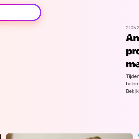
Oeps, browser niet ondersteund
21.05.
Voor je onze programma's gaat ontdekken,
An
best je browser updaten of hieronder één
van de ondersteunde browsers
pr
downloaden.
me
Google Chrome
Download
Tijde
Firefox
Download
helema
Bekij
Safari
Download
Microsoft Edge
Download
Opera
Download