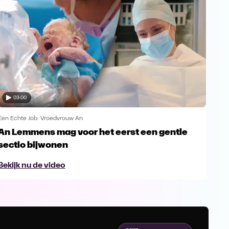
03:00
Een Echte Job: Vroedvrouw An
Een 
An Lemmens mag voor het eerst een gentle
De 
sectio bijwonen
Le
Bekijk nu de video
Bek