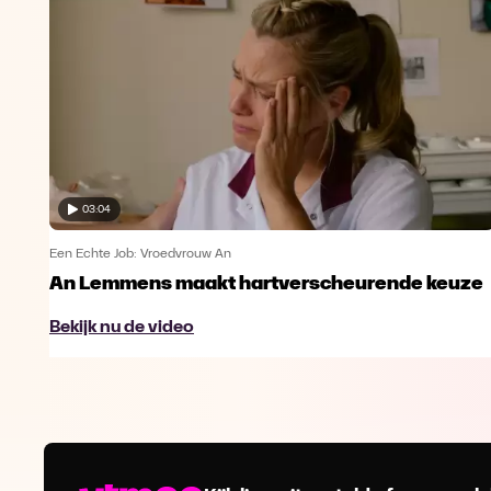
03:04
Een Echte Job: Vroedvrouw An
An Lemmens maakt hartverscheurende keuze
Bekijk nu de video