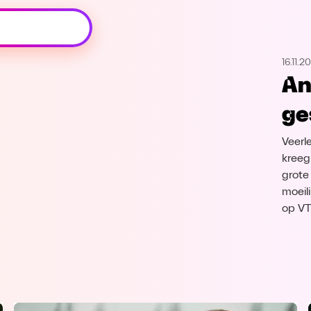
Oeps, browser niet ondersteund
16.11.2
Voor je onze programma's gaat ontdekken,
An
best je browser updaten of hieronder één
van de ondersteunde browsers
ge
downloaden.
Veerl
Google Chrome
Download
kreeg
grote
Firefox
Download
moeil
op V
Safari
Download
Microsoft Edge
Download
Opera
Download