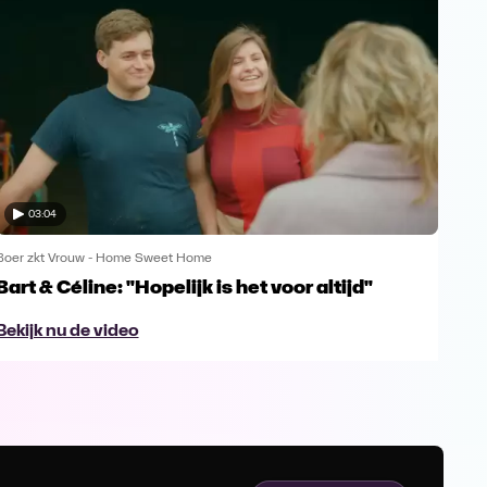
03:04
Boer zkt Vrouw - Home Sweet Home
Boer
Bart & Céline: "Hopelijk is het voor altijd"
Tri
ma
Bekijk nu de video
Bek