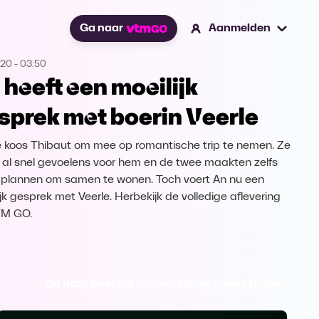
Ga naar
Aanmelden
020
-
03:50
 heeft een moeilijk
sprek met boerin Veerle
e koos Thibaut om mee op romantische trip te nemen. Ze
 al snel gevoelens voor hem en de twee maakten zelfs
 plannen om samen te wonen. Toch voert An nu een
ijk gesprek met Veerle. Herbekijk de volledige aflevering
TM GO.
Ga naar Boer zkt Vrouw - Home Sweet Home