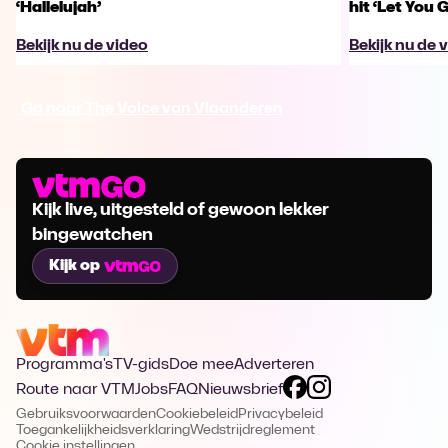
‘Hallelujah’
hit ‘Let You 
Bekijk nu de video
Bekijk nu de 
Ga naar The Voice van Vlaanderen
Kijk live, uitgesteld of gewoon lekker
bingewatchen
Kijk op
Programma's
TV-gids
Doe mee
Adverteren
Route naar VTM
Jobs
FAQ
Nieuwsbrief
Gebruiksvoorwaarden
Cookiebeleid
Privacybeleid
Toegankelijkheidsverklaring
Wedstrijdreglement
Cookie instellingen