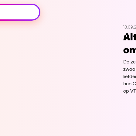
Oeps, browser niet ondersteund
13.09.
Voor je onze programma's gaat ontdekken,
Alt
best je browser updaten of hieronder één
van de ondersteunde browsers
on
downloaden.
De ze
Google Chrome
Download
zwaaie
liefd
Firefox
Download
hun C
op V
Safari
Download
Microsoft Edge
Download
Opera
Download