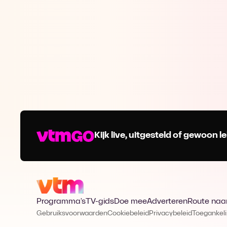
Kijk live, uitgesteld of gewoon
Programma's
TV-gids
Doe mee
Adverteren
Route naa
Gebruiksvoorwaarden
Cookiebeleid
Privacybeleid
Toegankeli