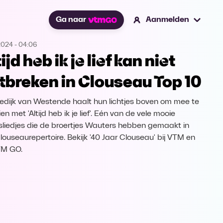
Ga naar
Aanmelden
2024
-
04:06
ijd heb ik je lief kan niet
tbreken in Clouseau Top 10
edijk van Westende haalt hun lichtjes boven om mee te
n met 'Altijd heb ik je lief'. Eén van de vele mooie
esliedjes die de broertjes Wauters hebben gemaakt in
louseaurepertoire. Bekijk '40 Jaar Clouseau' bij VTM en
TM GO.