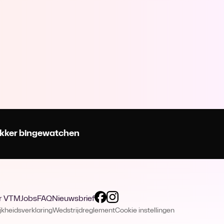
 lekker bingewatchen
r VTM
Jobs
FAQ
Nieuwsbrief
jkheidsverklaring
Wedstrijdreglement
Cookie instellingen