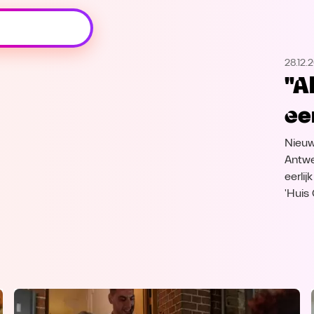
Oeps, browser niet ondersteund
28.12.
Voor je onze programma's gaat ontdekken,
"Al
best je browser updaten of hieronder één
van de ondersteunde browsers
ee
downloaden.
Nieuw
Google Chrome
Download
Antwe
eerlij
Firefox
Download
'Huis
Safari
Download
Microsoft Edge
Download
Opera
Download