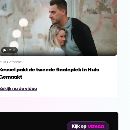
02:00
Huis Gemaakt
Huis
Kessel pakt de tweede finaleplek in Huis
De 
Gemaakt
Bek
Bekijk nu de video
Kijk op