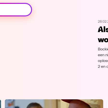
Oeps, browser niet ondersteund
28.02
Voor je onze programma's gaat ontdekken,
Al
best je browser updaten of hieronder één
van de ondersteunde browsers
wo
downloaden.
Bocki
Google Chrome
Download
een n
oploss
Firefox
Download
2 en 
Safari
Download
Microsoft Edge
Download
Opera
Download