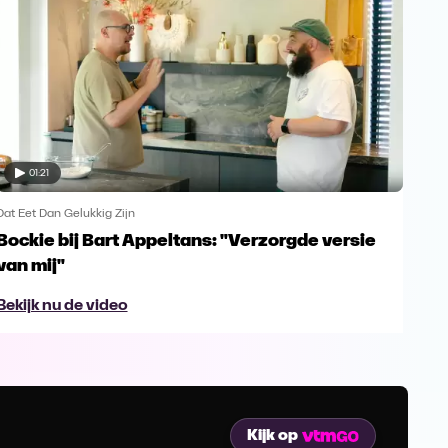
01:21
Dat Eet Dan Gelukkig Zijn
Dat E
Bockie bij Bart Appeltans: "Verzorgde versie
Boc
van mij"
Bek
Bekijk nu de video
Kijk op