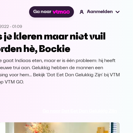
Ga naar
Aanmelden
.2022
-
01:09
s je kleren maar niet vuil
rden hè, Bockie
e gaat Indiaas eten, maar er is één probleem: hij heeft
ieuwe trui aan. Gelukkig hebben de mannen een
ing voor hem... Bekijk 'Dat Eet Dan Gelukkig Zijn' bij VTM
op VTM GO.
Ga naar Dat Eet Dan Gelukkig Zijn