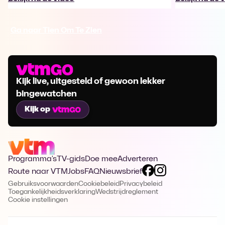
Ga naar Tien Om Te Zien
Kijk live, uitgesteld of gewoon lekker
bingewatchen
Kijk op
Programma's
TV-gids
Doe mee
Adverteren
Route naar VTM
Jobs
FAQ
Nieuwsbrief
Gebruiksvoorwaarden
Cookiebeleid
Privacybeleid
Toegankelijkheidsverklaring
Wedstrijdreglement
Cookie instellingen