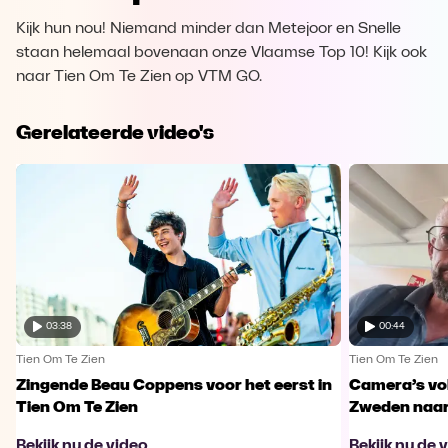
Kijk hun nou! Niemand minder dan Metejoor en Snelle
staan helemaal bovenaan onze Vlaamse Top 10! Kijk ook
naar Tien Om Te Zien op VTM GO.
Gerelateerde video's
03:38
00:44
Tien Om Te Zien
Tien Om Te Zien
Zingende Beau Coppens voor het eerst in
Camera’s vo
Tien Om Te Zien
Zweden naar 
Bekijk nu de video
Bekijk nu de 