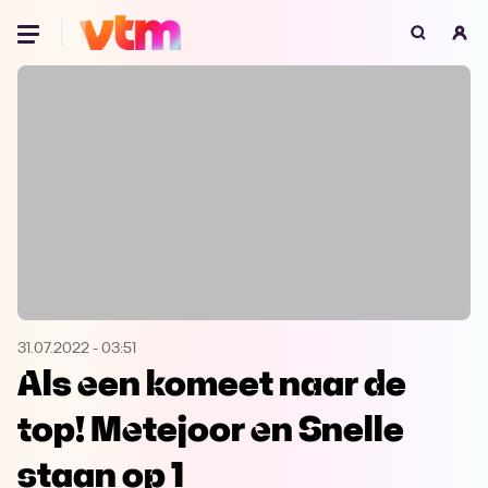
Oeps, browser niet ondersteund
Voor je onze programma's gaat ontdekken,
best je browser updaten of hieronder één
van de ondersteunde browsers
downloaden.
Google Chrome
Download
Firefox
Download
Safari
Download
31.07.2022
-
03:51
Als een komeet naar de
Microsoft Edge
Download
top! Metejoor en Snelle
Opera
Download
staan op 1