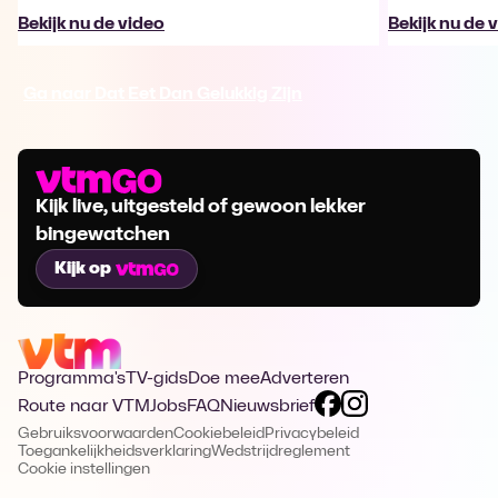
Bekijk nu de video
Bekijk nu de 
Ga naar Dat Eet Dan Gelukkig Zijn
Kijk live, uitgesteld of gewoon lekker
bingewatchen
Kijk op
Programma's
TV-gids
Doe mee
Adverteren
Route naar VTM
Jobs
FAQ
Nieuwsbrief
Gebruiksvoorwaarden
Cookiebeleid
Privacybeleid
Toegankelijkheidsverklaring
Wedstrijdreglement
Cookie instellingen