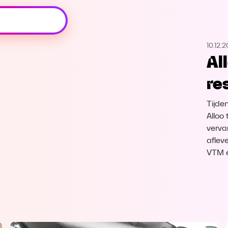
Oeps, browser niet ondersteund
10.12.
Voor je onze programma's gaat ontdekken,
Al
best je browser updaten of hieronder één
van de ondersteunde browsers
re
downloaden.
Tijde
Google Chrome
Download
Alloo
verva
Firefox
Download
aflev
VTM 
Safari
Download
Microsoft Edge
Download
Opera
Download