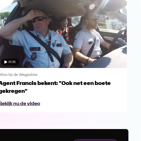
01:35
Alloo bij de Wegpolitie
Alloo
Agent Francis bekent: "Ook net een boete
Weg
gekregen"
Bek
Bekijk nu de video