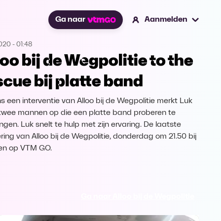
Ga naar
Aanmelden
2020
-
01:48
loo bij de Wegpolitie to the
scue bij platte band
ns een interventie van Alloo bij de Wegpolitie merkt Luk
 twee mannen op die een platte band proberen te
ngen. Luk snelt te hulp met zijn ervaring. De laatste
ering van Alloo bij de Wegpolitie, donderdag om 21.50 bij
en op VTM GO.
Ga naar Alloo bij de Wegpolitie