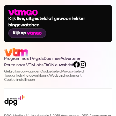
Kijk live, uitgesteld of gewoon lekker
bingewatchen
Kijk op
Programma's
TV-gids
Doe mee
Adverteren
Route naar VTM
Jobs
FAQ
Nieuwsbrief
Gebruiksvoorwaarden
Cookiebeleid
Privacybeleid
Toegankelijkheidsverklaring
Wedstrijdreglement
Cookie instellingen