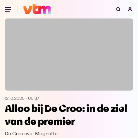
Oeps, browser niet ondersteund
Voor je onze programma's gaat ontdekken,
best je browser updaten of hieronder één
van de ondersteunde browsers
downloaden.
Google Chrome
Download
Firefox
Download
Safari
Download
12.10.2020
-
00:37
Alloo bij De Croo: in de ziel
Microsoft Edge
Download
van de premier
Opera
Download
De Croo over Magnette