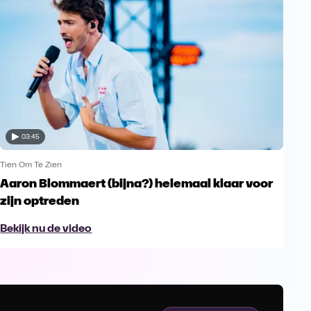
03:45
Tien Om Te Zien
Aaron Blommaert (bijna?) helemaal klaar voor
zijn optreden
Bekijk nu de video