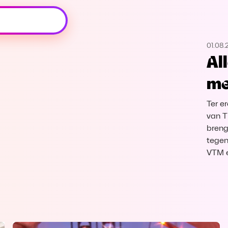
Oeps, browser niet ondersteund
01.08.
Voor je onze programma's gaat ontdekken,
Al
best je browser updaten of hieronder één
van de ondersteunde browsers
met
downloaden.
Ter e
Google Chrome
Download
van T
breng
Firefox
Download
tegen
VTM 
Safari
Download
Microsoft Edge
Download
Opera
Download