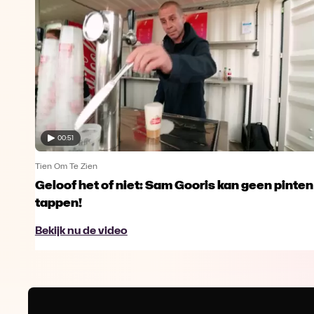
00:51
Tien Om Te Zien
p
Geloof het of niet: Sam Gooris kan geen pinten
tappen!
Bekijk nu de video