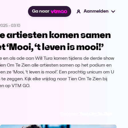
Ga naar
Aanmelden
2025
-
03:10
le artiesten komen samen
 ‘Mooi, ‘t leven is mooi!’
re en als ode aan Will Tura komen tijdens de derde show
ien Om Te Zien alle artiesten samen op het podium en
en ze ‘Mooi, ‘t leven is mooi!’. Een prachtig unicum om U
 te zeggen. Kijk elke vrijdag naar Tien Om Te Zien bij
en op VTM GO.
Ga naar Tien Om Te Zien