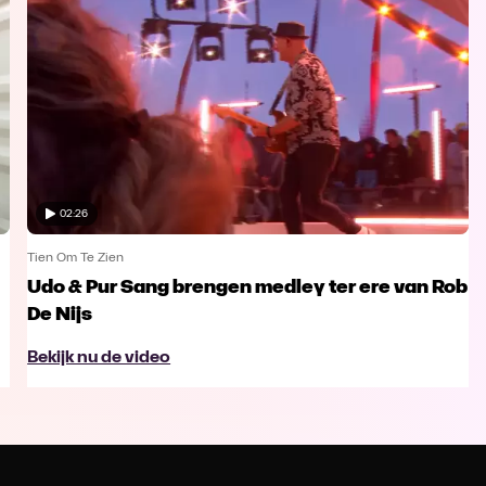
02:26
Tien Om Te Zien
Udo & Pur Sang brengen medley ter ere van Rob
De Nijs
Bekijk nu de video