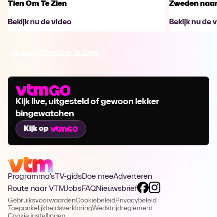
Tien Om Te Zien
Zweden naar 
Bekijk nu de video
Bekijk nu de 
Ga naar Tien Om Te Zien
Kijk live, uitgesteld of gewoon lekker
bingewatchen
Kijk op
Programma's
TV-gids
Doe mee
Adverteren
Route naar VTM
Jobs
FAQ
Nieuwsbrief
Gebruiksvoorwaarden
Cookiebeleid
Privacybeleid
Toegankelijkheidsverklaring
Wedstrijdreglement
Cookie instellingen