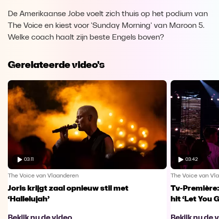
De Amerikaanse Jobe voelt zich thuis op het podium van
The Voice en kiest voor 'Sunday Morning' van Maroon 5.
Welke coach haalt zijn beste Engels boven?
Gerelateerde video's
03:11
03:42
The Voice van Vlaanderen
The Voice van Vl
Joris krijgt zaal opnieuw stil met
Tv-Première:
‘Hallelujah’
hit ‘Let You 
Bekijk nu de video
Bekijk nu de 