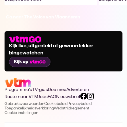
Ga naar The Voice van Vlaanderen
Kijk live, uitgesteld of gewoon lekker
bingewatchen
Kijk op
Programma's
TV-gids
Doe mee
Adverteren
Route naar VTM
Jobs
FAQ
Nieuwsbrief
Gebruiksvoorwaarden
Cookiebeleid
Privacybeleid
Toegankelijkheidsverklaring
Wedstrijdreglement
Cookie instellingen