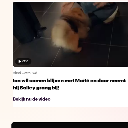
01:10
Blind Getrouwd
Ian wil samen blijven met Maïté en daar neemt
hij Bailey graag bij!
Bekijk nu de video