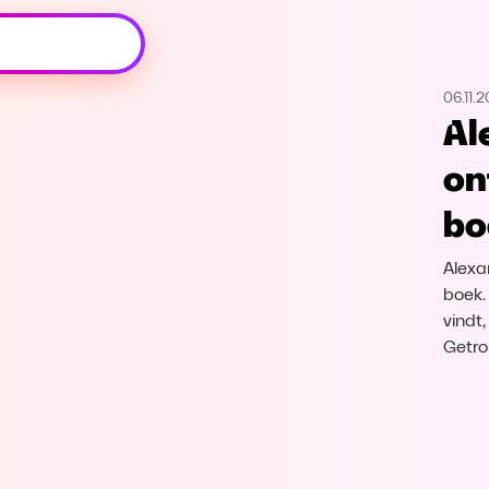
Oeps, browser niet ondersteund
06.11.
Voor je onze programma's gaat ontdekken,
Al
best je browser updaten of hieronder één
van de ondersteunde browsers
on
downloaden.
bo
Google Chrome
Download
Alexa
Firefox
Download
boek.
vindt
Getro
Safari
Download
Microsoft Edge
Download
Opera
Download