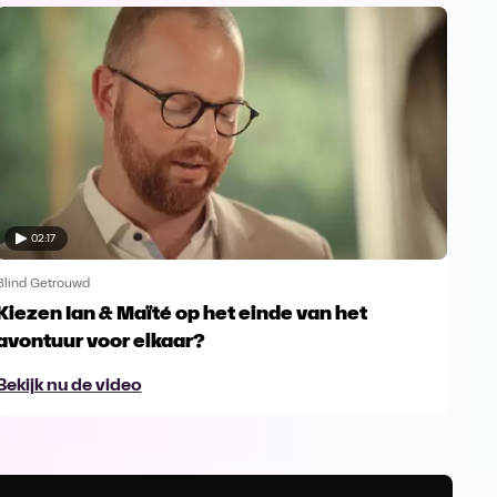
02:17
Blind Getrouwd
Blin
Kiezen Ian & Maïté op het einde van het
Ga 
avontuur voor elkaar?
en s
Bekijk nu de video
Bek