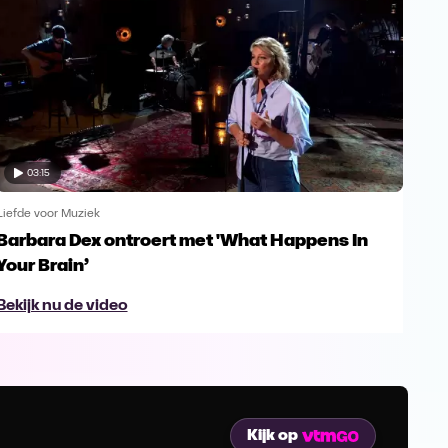
03:15
Liefde voor Muziek
Liefd
Barbara Dex ontroert met 'What Happens In
Enk
Your Brain’
Gu
Bekijk nu de video
Bek
Kijk op