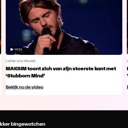
02:54
Liefde voor Muziek
MAKSIM toont zich van zijn stoerste kant met
‘Stubborn Mind’
Bekijk nu de video
 lekker bingewatchen