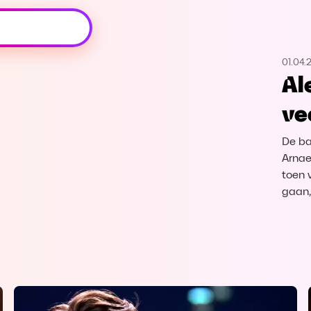
Oeps, browser niet ondersteund
01.04.
Voor je onze programma's gaat ontdekken,
Al
best je browser updaten of hieronder één
van de ondersteunde browsers
ve
downloaden.
De ba
Google Chrome
Download
Arnae
toen 
Firefox
Download
gaan, 
Safari
Download
Microsoft Edge
Download
Opera
Download