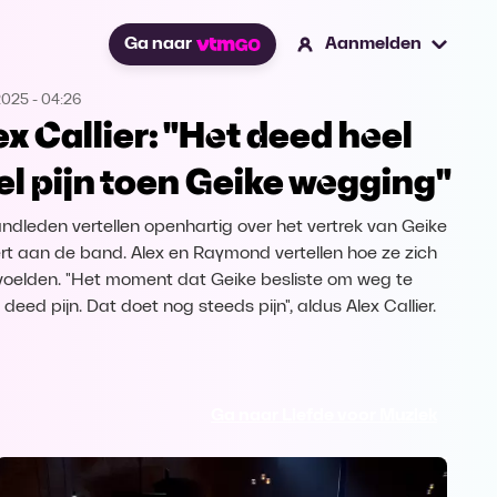
Ga naar
Aanmelden
2025
-
04:26
ex Callier: "Het deed heel
el pijn toen Geike wegging"
ndleden vertellen openhartig over het vertrek van Geike
rt aan de band. Alex en Raymond vertellen hoe ze zich
voelden. "Het moment dat Geike besliste om weg te
deed pijn. Dat doet nog steeds pijn", aldus Alex Callier.
Ga naar Liefde voor Muziek