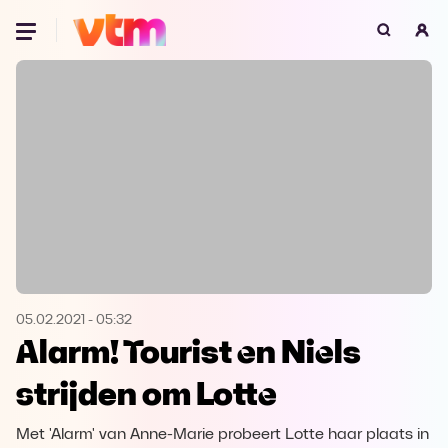
Oeps, browser niet ondersteund
Voor je onze programma's gaat ontdekken,
best je browser updaten of hieronder één
van de ondersteunde browsers
downloaden.
Google Chrome
Download
Firefox
Download
Safari
Download
05.02.2021
-
05:32
Alarm! Tourist en Niels
Microsoft Edge
Download
strijden om Lotte
Opera
Download
Met 'Alarm' van Anne-Marie probeert Lotte haar plaats in