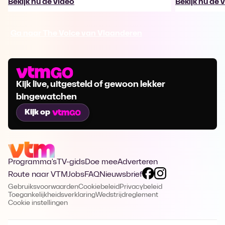
Bekijk nu de video
Bekijk nu de 
Ga naar The Voice van Vlaanderen
Kijk live, uitgesteld of gewoon lekker
bingewatchen
Kijk op
Programma's
TV-gids
Doe mee
Adverteren
Route naar VTM
Jobs
FAQ
Nieuwsbrief
Gebruiksvoorwaarden
Cookiebeleid
Privacybeleid
Toegankelijkheidsverklaring
Wedstrijdreglement
Cookie instellingen