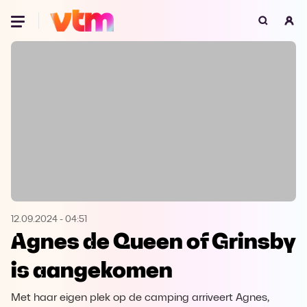
Oeps, browser niet ondersteund
Voor je onze programma's gaat ontdekken,
best je browser updaten of hieronder één
van de ondersteunde browsers
downloaden.
Google Chrome
Download
Firefox
Download
Safari
Download
12.09.2024
-
04:51
Agnes de Queen of Grinsby
Microsoft Edge
Download
is aangekomen
Opera
Download
Met haar eigen plek op de camping arriveert Agnes,