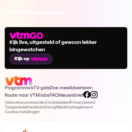
Ga naar Camping Coppens
Kijk live, uitgesteld of gewoon lekker
bingewatchen
Kijk op
Programma's
TV-gids
Doe mee
Adverteren
Route naar VTM
Jobs
FAQ
Nieuwsbrief
Gebruiksvoorwaarden
Cookiebeleid
Privacybeleid
Toegankelijkheidsverklaring
Wedstrijdreglement
Cookie instellingen