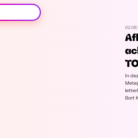
Oeps, browser niet ondersteund
02.08
Voor je onze programma's gaat ontdekken,
Af
best je browser updaten of hieronder één
van de ondersteunde browsers
ac
downloaden.
T
Google Chrome
Download
In de
Firefox
Download
Metejo
lette
Bart K
Safari
Download
Microsoft Edge
Download
Opera
Download