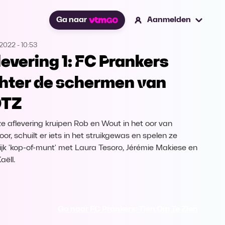
Ga naar
Aanmelden
.2022
-
10:53
levering 1: FC Prankers
hter de schermen van
OTZ
ze aflevering kruipen Rob en Wout in het oor van
or, schuilt er iets in het struikgewas en spelen ze
rlijk 'kop-of-munt' met Laura Tesoro, Jérémie Makiese en
aëll.
Ga naar FC Prankers: Tien Om Te Zien