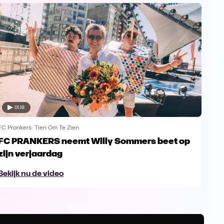
01:18
FC Prankers: Tien Om Te Zien
FC Pr
FC PRANKERS neemt Willy Sommers beet op
K3 
zijn verjaardag
Pra
Bekijk nu de video
Bek