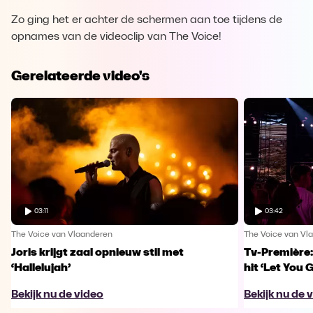
Zo ging het er achter de schermen aan toe tijdens de
opnames van de videoclip van The Voice!
Gerelateerde video's
03:11
03:42
The Voice van Vlaanderen
The Voice van Vl
Joris krijgt zaal opnieuw stil met
Tv-Première:
‘Hallelujah’
hit ‘Let You 
Bekijk nu de video
Bekijk nu de 