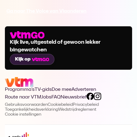
Ga naar The Voice van Vlaanderen
Kijk live, uitgesteld of gewoon lekker
bingewatchen
Kijk op
Programma's
TV-gids
Doe mee
Adverteren
Route naar VTM
Jobs
FAQ
Nieuwsbrief
Gebruiksvoorwaarden
Cookiebeleid
Privacybeleid
Toegankelijkheidsverklaring
Wedstrijdreglement
Cookie instellingen