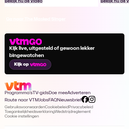
Bekijk nu de video
Bekijk nu de 
Ga naar The Masked Singer
Kijk live, uitgesteld of gewoon lekker
bingewatchen
Kijk op
Programma's
TV-gids
Doe mee
Adverteren
Route naar VTM
Jobs
FAQ
Nieuwsbrief
Gebruiksvoorwaarden
Cookiebeleid
Privacybeleid
Toegankelijkheidsverklaring
Wedstrijdreglement
Cookie instellingen