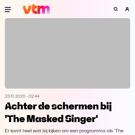
Oeps, browser niet ondersteund
Voor je onze programma's gaat ontdekken,
best je browser updaten of hieronder één
van de ondersteunde browsers
downloaden.
Google Chrome
Download
Firefox
Download
Safari
Download
23.10.2020
-
02:44
Achter de schermen bij
Microsoft Edge
Download
'The Masked Singer'
Opera
Download
Er komt heel wat bij kijken om een programma als 'The