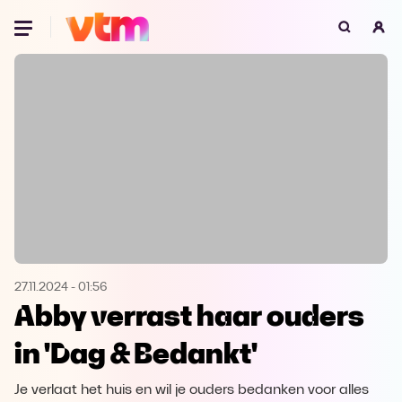
Oeps, browser niet ondersteund
Voor je onze programma's gaat ontdekken,
best je browser updaten of hieronder één
van de ondersteunde browsers
downloaden.
Google Chrome
Download
Firefox
Download
Safari
Download
27.11.2024
-
01:56
Abby verrast haar ouders
Microsoft Edge
Download
in 'Dag & Bedankt'
Opera
Download
Je verlaat het huis en wil je ouders bedanken voor alles