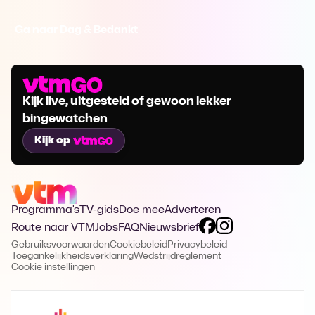
Ga naar Dag & Bedankt
Kijk live, uitgesteld of gewoon lekker
bingewatchen
Kijk op
Programma's
TV-gids
Doe mee
Adverteren
Route naar VTM
Jobs
FAQ
Nieuwsbrief
Gebruiksvoorwaarden
Cookiebeleid
Privacybeleid
Toegankelijkheidsverklaring
Wedstrijdreglement
Cookie instellingen