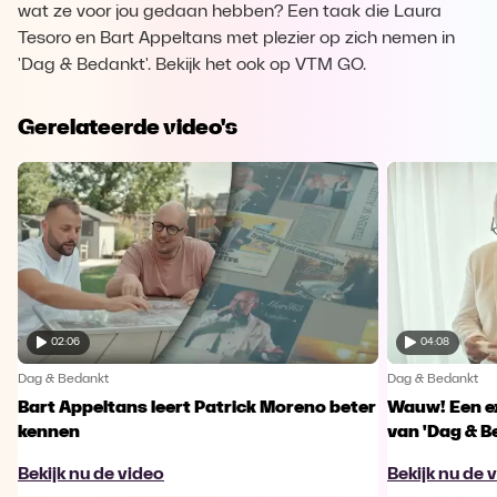
wat ze voor jou gedaan hebben? Een taak die Laura
Tesoro en Bart Appeltans met plezier op zich nemen in
'Dag & Bedankt'. Bekijk het ook op VTM GO.
Gerelateerde video's
02:06
04:08
Dag & Bedankt
Dag & Bedankt
Bart Appeltans leert Patrick Moreno beter
Wauw! Een ex
kennen
van 'Dag & B
Bekijk nu de video
Bekijk nu de 