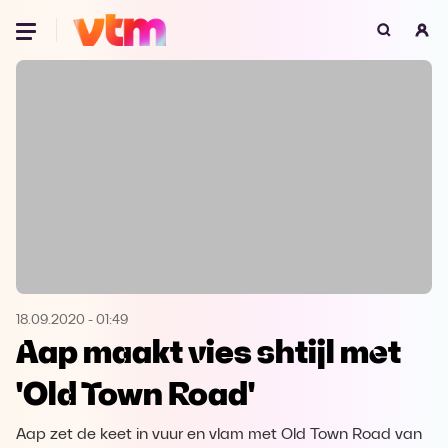
Oeps, browser niet ondersteund
Voor je onze programma's gaat ontdekken,
best je browser updaten of hieronder één
van de ondersteunde browsers
downloaden.
Google Chrome
Download
Firefox
Download
Safari
Download
18.09.2020
-
01:49
Aap maakt vies shtijl met
Microsoft Edge
Download
'Old Town Road'
Opera
Download
Aap zet de keet in vuur en vlam met Old Town Road van