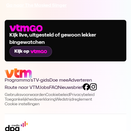
Ga naar The Masked Singer
Kijk live, uitgesteld of gewoon lekker
bingewatchen
Kijk op
Programma's
TV-gids
Doe mee
Adverteren
Route naar VTM
Jobs
FAQ
Nieuwsbrief
Gebruiksvoorwaarden
Cookiebeleid
Privacybeleid
Toegankelijkheidsverklaring
Wedstrijdreglement
Cookie instellingen