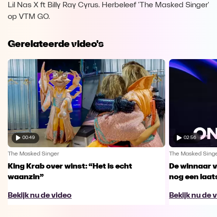
Lil Nas X ft Billy Ray Cyrus. Herbeleef 'The Masked Singer'
op VTM GO.
Gerelateerde video's
00:49
02:56
The Masked Singer
The Masked Sing
King Krab over winst: “Het is echt
De winnaar 
waanzin”
nog een laa
Bekijk nu de video
Bekijk nu de 