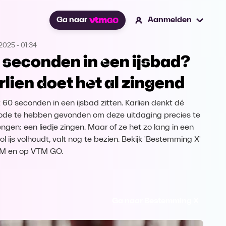
Ga naar
Aanmelden
.2025
-
01:34
 seconden in een ijsbad?
rlien doet het al zingend
 60 seconden in een ijsbad zitten. Karlien denkt dé
de te hebben gevonden om deze uitdaging precies te
engen: een liedje zingen. Maar of ze het zo lang in een
l ijs volhoudt, valt nog te bezien. Bekijk 'Bestemming X'
TM en op VTM GO.
Ga naar Bestemming X