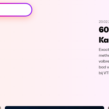
Oeps, browser niet ondersteund
23.02
Voor je onze programma's gaat ontdekken,
60
best je browser updaten of hieronder één
van de ondersteunde browsers
Ka
downloaden.
Exact
Google Chrome
Download
metho
volbr
Firefox
Download
bad vo
bij V
Safari
Download
Microsoft Edge
Download
Opera
Download