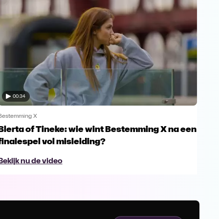
00:34
Bestemming X
Best
Blerta of Tineke: wie wint Bestemming X na een
Tom
finalespel vol misleiding?
Fr
Bekijk nu de video
Bek