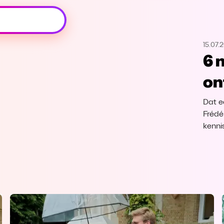
Oeps, browser niet ondersteund
15.07.
Voor je onze programma's gaat ontdekken,
6 
best je browser updaten of hieronder één
van de ondersteunde browsers
on
downloaden.
Dat e
Google Chrome
Download
Frédér
kenni
Firefox
Download
Safari
Download
Microsoft Edge
Download
Opera
Download