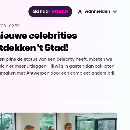
Ga naar
Aanmelden
2019
-
02:59
nieuwe celebrities
tdekken 't Stad!
en prins de status van een celebrity heeft, moeten we
ic niet meer uitleggen. Hij wil zijn gasten dan ook laten
smaken met Antwerpen door een compleet andere bril.
Ga naar Met Vier in Bed