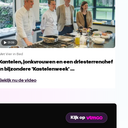
01:09
Met Vier in Bed
Met V
Kantelen, jonkvrouwen en een driesterrenchef
Met
in bijzondere 'Kastelenweek' ...
Bek
Bekijk nu de video
Kijk op