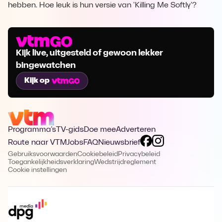
hebben. Hoe leuk is hun versie van 'Killing Me Softly'?
Kijk live, uitgesteld of gewoon lekker
bingewatchen
Kijk op
Programma's
TV-gids
Doe mee
Adverteren
Route naar VTM
Jobs
FAQ
Nieuwsbrief
Gebruiksvoorwaarden
Cookiebeleid
Privacybeleid
Toegankelijkheidsverklaring
Wedstrijdreglement
Cookie instellingen