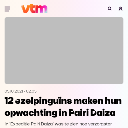
Oeps, browser niet ondersteund
Voor je onze programma's gaat ontdekken,
best je browser updaten of hieronder één
van de ondersteunde browsers
downloaden.
Google Chrome
Download
Firefox
Download
Safari
Download
05.10.2021
-
02:05
12 ezelpinguïns maken hun
Microsoft Edge
Download
opwachting in Pairi Daiza
Opera
Download
In 'Expeditie Pairi Daiza' was te zien hoe verzorgster