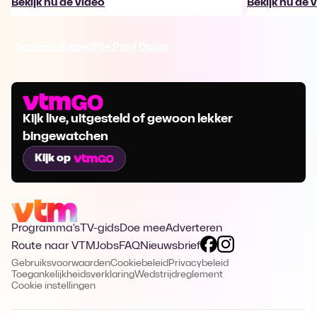
Bekijk nu de video
Bekijk nu de 
Ga naar Expeditie Pairi Daiza
Kijk live, uitgesteld of gewoon lekker
bingewatchen
Kijk op
Programma's
TV-gids
Doe mee
Adverteren
Route naar VTM
Jobs
FAQ
Nieuwsbrief
Gebruiksvoorwaarden
Cookiebeleid
Privacybeleid
Toegankelijkheidsverklaring
Wedstrijdreglement
Cookie instellingen