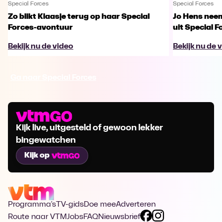
Special Forces
Special Forces
Zo blikt Klaasje terug op haar Special
Jo Hens nee
Forces-avontuur
uit Special F
Bekijk nu de video
Bekijk nu de 
Ga naar Special Forces
Kijk live, uitgesteld of gewoon lekker
bingewatchen
Kijk op
Programma's
TV-gids
Doe mee
Adverteren
Route naar VTM
Jobs
FAQ
Nieuwsbrief